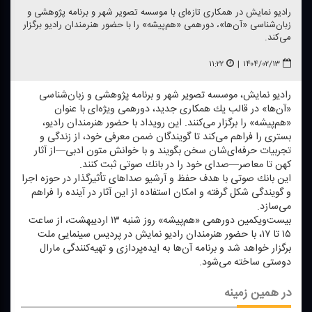
رادیو نمایش در همكاری تازه‌ای با موسسه تصویر شهر و برنامه پژوهشی و
زبان‌شناسی «آن‌ها»، دورهمی «هم‌پیشه» را با حضور هنرمندان رادیو برگزار
می‌كند.
۱۱:۲۲
|
۱۴۰۴/۰۲/۱۳
رادیو نمایش، موسسه تصویر شهر و برنامه پژوهشی و زبان‌شناسی
«آن‌ها» در قالب یك همكاری جدید، دورهمی ویژه‌ای با عنوان
«هم‌پیشه» را برگزار می‌كنند. این رویداد با حضور هنرمندان رادیو،
بستری را فراهم می‌كند تا گویندگان ضمن معرفی خود، از زندگی و
تجربیات حرفه‌ای‌شان سخن بگویند و با خوانش متون ادبی—از آثار
كهن تا معاصر—صدای خود را در بانك صوتی ثبت كنند.
این بانك صوتی با هدف حفظ و آرشیو صداهای تأثیرگذار در حوزه اجرا
و گویندگی شكل گرفته و امكان استفاده از این آثار در آینده را فراهم
می‌سازد.
بیست‌و‌یكمین دورهمی «هم‌پیشه» روز شنبه ۱۳ اردیبهشت، از ساعت
۱۵ تا ۱۷، با حضور هنرمندان رادیو نمایش در پردیس سینمایی ملت
برگزار خواهد شد و برنامه آن‌ها به ایده‌پردازی و تهیه‌كنندگی مارال
دوستی ساخته می‌شود.
در همین زمینه