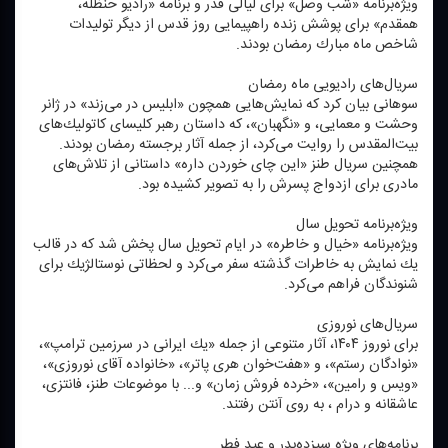
ویژه‌برنامه «شب وصل» برای لیالی قدر و برنامه «رادیو حنظله،
همقدم» برای پوشش زنده راهپیمایی روز قدس از دیگر تولیدات
شاخص ماه مبارك رمضان بودند.
سریال‌های رادیویی ماه رمضان
سوهانی بیان كرد كه نمایش‌هایی همچون «ابلیس در می‌زند» در ژانر
وحشت و معمایی، و «نگهبان»، كه داستان رهبر كلیسای كاتولیك‌های
بیت‌المقدس را روایت می‌كرد، از جمله آثار برجسته رمضان بودند.
همچنین سریال طنز «این چای خوردن داره» داستانی از تلاش‌های
مادری برای ازدواج پسرش را به تصویر كشیده بود.
ویژه‌برنامه تحویل سال
ویژه‌برنامه «خیال و خاطره» در ایام تحویل سال پخش شد كه در قالب
یك نمایش به خاطرات گذشته سفر می‌كرد و لحظاتی نوستالژیك برای
شنوندگان فراهم می‌كرد.
سریال‌های نوروزی
برای نوروز ۱۴۰۴، آثار متنوعی از جمله «یك ایرانی در سرزمین ترامپ»،
«نوادگان رستم»، و «هفت‌خوان هری پاتر»، «خانواده آقای نوروزی»،
«ویس و رامین»، «خرده فروش زمان» و... با موضوعات طنز، فانتزی،
عاشقانه و درام ، به روی آنتن رفتند.
برنامه‌های ویژه سیزده‌بدر و عید فطر