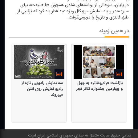
در پایان، سوهانی از برنامه‌های شادی همچون «با طبیعت» برای
سیزده‌بدر و یك نمایش موزیكال ویژه عید فطر یاد كرد كه تركیبی از
طنز، فانتزی و تاریخ را دربرمی‌گرفت.
در همین زمینه
بازگشت «رادیوتئاتر» به چهل
سه نمایش رادیویی تازه از
كن
و چهارمین جشنواره تئاتر فجر
رادیو نمایش روی آنتن
بر
می‌روند
را
تمامی حقوق سایت متعلق به صدای جمهوری اسلامی ایران است