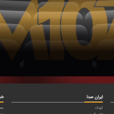
ایران صدا
خد
کودک
معا