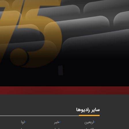
سایر رادیوها
اربعین
خبر
آوا