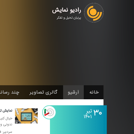
رادیو نمایش
پرنیان تخیل و تفکر
خانه
آرشیو
گالری تصاویر
چند رسانه
۳۰
تیر
نمایش تهران ۰۱- 
۱۴۰۱
خیال كنین
ندونی واس
سردبیر: ف