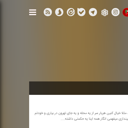
مثلا خیال كنین هربار سر از یه محله و یه جای تهرون در بیاری و خودتم
یندازی میفهمی انگار همه اینا یه حكمتی داشته.....