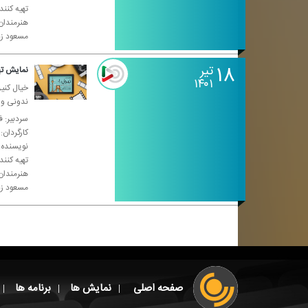
تهیه كنن
هنرمندان
مسعود زن
۱۸
تیر
نمایش تهران ۰۱-
۱۴۰۱
خیال كنین
ندونی واس
سردبیر: ف
كارگردان:
نویسنده: 
تهیه كنن
هنرمندان
مسعود زن
صفحه اصلی
نمایش ها
برنامه ها