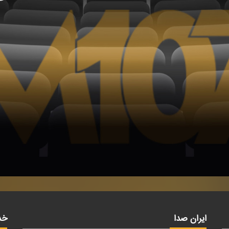
ایران صدا
خد