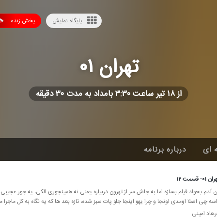
پایگاه نمایش
پخش زنده
تهران ۰۱
از ۱۸ تیر ساعت ۳:۳۰ بامداد به مدت ۳۰ دقیقه
 ای
درباره برنامه
قسمت ۱۲
 آدم بخواد فیلم بسازه اما به جاش سر از تهرون دربیاره یعنی نه همینجوری الكی، یه جور عجیبی، 
ه چی اصلا اومدی اونجا و چرا یهو اینجا جلو پات سبز شده، تازه بعد ها كه یه نگاه به كل ماجرا م
رهاد امینی