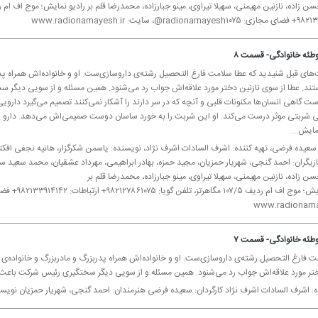
r@، سایت: www.radionamayesh.ir
طئه خانوادگی- قسمت ۸
های قبل شنیدید كه عطا سلامت فارغ التحصیل رشته‌ی داروسازی‌ست. او و خانواده‌اش همراه پدر
تند. عطا از سوی نازنین دختر مورد علاقه‌اش جواب رد می‌شنود. همین مسئله و از سویی دیگر س
ست گاهی انسان‌ها مكنونات قلبی و آنچه كه در سر دارند را آشكار نمی‌كنند تصمیم می‌گیرد دارویی
 شربتی موثر درست می‌كند. او این شربت را به خورد ساسان دوست صمیمی‌اش می‌دهد. دارو روی دو
مایش...
 سعیده فرضی، تهیه كننده: اشرف السادات اشرف نژاد، نویسنده: یاسمن شكرگزار، هانیه نجفی افكت
زیگران: احمد گنجی، شهریار حمزیان، مجید حمزه، بهادر ابراهیمی، مهرداد عشقیان، محمد سعید
 زاده، نازنین مهیمنی، سهیلا تیراوی، مینو جبارزاده، محمدرضا قلم بر
www.radionama
طئه خانوادگی- قسمت ۷
ت فارغ التحصیل رشته‌ی داروسازی‌ست. او و خانواده‌اش همراه پدربزرگ و مادربزرگ و خانواده‌ی
ختر مورد علاقه‌اش جواب رد می‌شنود. همین مسئله و از سویی دیگر سختگیری رئیس شركت باعث م
ده: اشرف السادات اشرف نژاد كارگردان: سعیده فرضی هنرمندان: احمد گنجی، شهریار حمزیان نویس