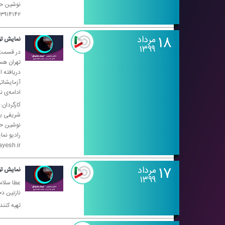
۹۸۲۱۳۳۹۱۴۱۴۲+ فضای مجازی: adionamayesh۱۰۷۵
۱۸
مرداد
نمایش تو
۱۳۹۹
در قسمت‌
تهران هس
دریافته ا
آزمایشاتی
ادامه‌ی ن
كارگردان:
شریفی با
نوشین حسن
yesh.ir
۱۷
مرداد
نمایش تو
۱۳۹۹
عطا سلام
نازنین د
تهیه كنن