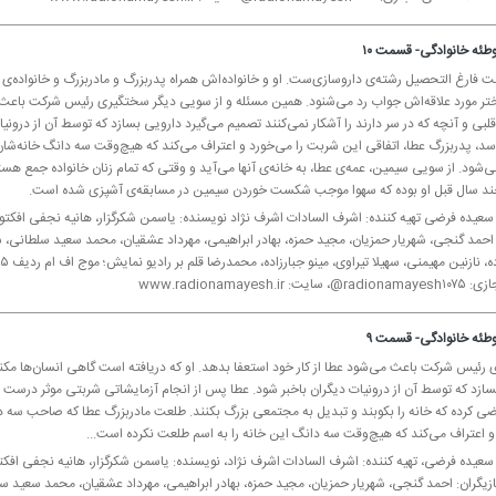
طئه خانوادگی- قسمت ۱۰
ت فارغ التحصیل رشته‌ی داروسازی‌ست. او و خانواده‌اش همراه پدربزرگ و مادربزرگ و خانواده‌ی
ختر مورد علاقه‌اش جواب رد می‌شنود. همین مسئله و از سویی دیگر سختگیری رئیس شركت باعث می
لبی و آنچه كه در سر دارند را آشكار نمی‌كنند تصمیم می‌گیرد دارویی بسازد كه توسط آن از درون
سد، پدربزرگ عطا، اتفاقی این شربت را می‌خورد و اعتراف می‌كند كه هیچ‌وقت سه دانگ خانه‌شان 
‌شود. از سویی سیمین، عمه‌ی عطا، به خانه‌ی آنها می‌آید و وقتی كه تمام زنان خانواده جمع ه
ند سال قبل او بوده كه سهوا موجب شكست خوردن سیمین در مسابقه‌ی آشپزی شده است.
 سعیده فرضی تهیه كننده: اشرف السادات اشرف نژاد نویسنده: یاسمن شكرگزار، هانیه نجفی افكتو
: احمد گنجی، شهریار حمزیان، مجید حمزه، بهادر ابراهیمی، مهرداد عشقیان، محمد سعید سلطانی
: www.radionamayesh.ir
طئه خانوادگی- قسمت ۹
ئیس شركت باعث می‌شود عطا از كار خود استعفا بدهد. او كه دریافته است گاهی انسان‌ها مكنونا
سازد كه توسط آن از درونیات دیگران باخبر شود. عطا پس از انجام آزمایشاتی شربتی موثر درست 
اضی كرده كه خانه را بكوبند و تبدیل به مجتمعی بزرگ بكنند. طلعت مادربزرگ عطا كه صاحب سه
و اعتراف می‌كند كه هیچ‌وقت سه دانگ این خانه را به اسم طلعت نكرده است...
 سعیده فرضی، تهیه كننده: اشرف السادات اشرف نژاد، نویسنده: یاسمن شكرگزار، هانیه نجفی افكت
زیگران: احمد گنجی، شهریار حمزیان، مجید حمزه، بهادر ابراهیمی، مهرداد عشقیان، محمد سعید