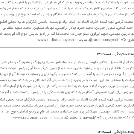
این شربت را بیشتر اعضای خانواده می‌خورند و هر كدام به طریقی رازهایشان را فاش می‌كنند.
بت می‌كند. سنجری تلاش می‌كند سیامك را به دزدیدن این دارو ترغیب كند كه موفق نمی‌شود. از
 او از ساخت این شربت پشیمان شده تا اینكه شب‌هنگام و زمانی كه قصد خروج از زیرزمین را دار
 سعیده فرضی تهیه كننده: اشرف السادات اشرف نژاد نویسنده: یاسمن شكرگزار، هانیه نجفی افكتو
: احمد گنجی، شهریار حمزیان، مجید حمزه، بهادر ابراهیمی، مهرداد عشقیان، محمد سعید سلطانی
: www.radionamayesh.ir
طئه خانوادگی- قسمت ۱۳
ت فارغ التحصیل رشته‌ی داروسازی‌ست. او و خانواده‌اش همراه پدربزرگ و مادربزرگ و خانواده‌ی
ختر مورد علاقه‌اش جواب رد می‌شنود. همین مسئله و از سویی دیگر سختگیری رئیس شركت باعث می
لبی و آنچه كه در سر دارند را آشكار نمی‌كنند تصمیم می‌گیرد دارویی بسازد كه توسط آن از درون
سیامك با نقشه‌ی عطا این شربت را می‌خورد و نزد همسرش آذر اعترافاتی می‌كند كه موجب خ
رویی عجیب و غریب صورت گرفته. سیامك به عطا شك می‌كند. او با ترفندی شربت را از آزمایشگا
سیروس برای فریبا همسرش آشكار می‌كند كه پول بازنشستگی را در بورس از دست داده و آذر نز
 سعیده فرضی، تهیه كننده: اشرف السادات اشرف نژاد، نویسنده: یاسمن شكرگزار، هانیه نجفی افكت
زیگران: احمد گنجی، شهریار حمزیان، مجید حمزه، بهادر ابراهیمی، مهرداد عشقیان، محمد سعید
r@، سایت: www.radionamayesh.ir
طئه خانوادگی- قسمت ۱۲