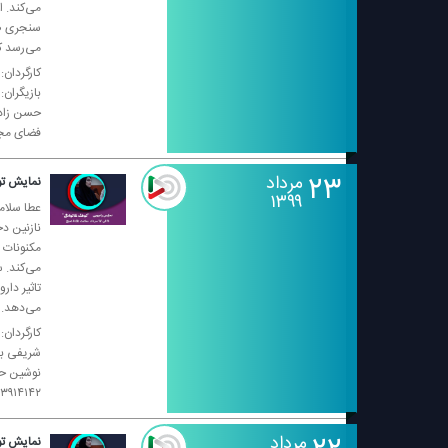
می‌كند. 
سنجری صح
می‌رسد كه
كارگردان:
بازیگران
فضای مجازی: radionamayesh۱۰۷۵@، سایت
۲۳
مرداد
نمایش تو
۱۳۹۹
عطا سلام
نازنین د
مكنونات ق
می‌كند. 
تاثیر دا
می‌دهد. 
كارگردان:
شریفی با
۹۸۲۱۳۳۹۱۴۱۴۲+ فضای مجازی: adionamayesh۱۰۷۵
مرداد
نمایش تو