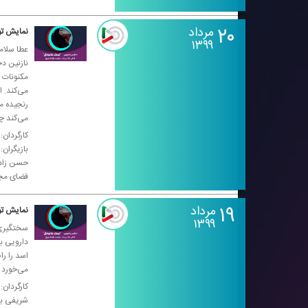
۲۰
مرداد
نمایش تو
۱۳۹۹
عطا سلام
نازنین د
مكنونات ق
می‌كند. ا
رنجیده می
می‌كند چ
كارگردان:
بازیگران
فضای مجازی: radionamayesh۱۰۷۵@، سایت
۱۹
مرداد
نمایش تو
۱۳۹۹
سختگیری ر
دارویی ب
اسد را ر
می‌خورد 
كارگردان:
شریفی با