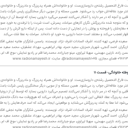
ت فارغ التحصیل رشته‌ی داروسازی‌ست. او و خانواده‌اش همراه پدربزرگ و مادربزرگ و خانواده‌ی
ختر مورد علاقه‌اش جواب رد می‌شنود. همین مسئله و از سویی دیگر سختگیری رئیس شركت باعث می
لبی و آنچه كه در سر دارند را آشكار نمی‌كنند تصمیم می‌گیرد دارویی بسازد كه توسط آن از درون
او كه متوجه شده مادربزرگش نگران كارهای سیامك، پسرش، است شربت را با ترفندی به خورد ع
ه مغازه‌شان را فروخته و پولش را در تجارتی از دست داده است. پس از اینكه دارو اثرش را ا
هار تعجب می‌كند و معتقد است حتما دارویی به خورد او داده‌اند. سیامك به عطا شك می‌كند
 سعیده فرضی، تهیه كننده: اشرف السادات اشرف نژاد، نویسنده: یاسمن شكرگزار، هانیه نجفی افكت
زیگران: احمد گنجی، شهریار حمزیان، مجید حمزه، بهادر ابراهیمی، مهرداد عشقیان، محمد سعید
r@، سایت: www.radionamayesh.ir
طئه خانوادگی- قسمت ۱۱
ت فارغ التحصیل رشته‌ی داروسازی‌ست. او و خانواده‌اش همراه پدربزرگ و مادربزرگ و خانواده‌ی
ختر مورد علاقه‌اش جواب رد می‌شنود. همین مسئله و از سویی دیگر سختگیری رئیس شركت باعث می
لبی و آنچه كه در سر دارند را آشكار نمی‌كنند تصمیم می‌گیرد دارویی بسازد كه توسط آن از درون
سد، پدربزرگ عطا، اتفاقی این شربت را می‌خورد و اعتراف می‌كند كه هیچ‌وقت سه دانگ خانه‌شان 
ی‌شود اما عطا به كمك پدربزرگش می‌شتابد و موقعیتی ایجاد می‌كند كه اسد حرف‌هایش را به طل
 سعیده فرضی، تهیه كننده: اشرف السادات اشرف نژاد، نویسنده: یاسمن شكرگزار، هانیه نجفی افكت
زیگران: احمد گنجی، شهریار حمزیان، مجید حمزه، بهادر ابراهیمی، مهرداد عشقیان، محمد سعید
r@، سایت: www.radionamayesh.ir