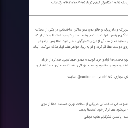
نوشین حسن زاده، نازنین مهیمنی، سهیلا تیراوی، مینو جبارزاده، محمدرضا قلم بر رادیو نمایش؛ موج اف ام ردیف ۱۰۷/۵ مگاهرتز، تلفن گویا: ۹۸۲۱۲۷۸۶۱۰۷۵+ ارتباطات:
بزرگ و مادربزرگ و خانواده‌ی عمو ساكن ساختمانی در یكی از محلات
ختگیری رئیس شركت باعث می‌شود عطا از كار خود استعفا بدهد. او كه
 بسازد كه توسط آن از درونیات دیگران باخبر شود. عطا پس از انجام
ست عطا اثر كرده و او به زیبا، خواهر عطا، ابراز علاقه می‌كند. اینك
ور: محمدرضا قبادی فرد، گوینده: مهدی طهماسبی، صدابردار: فرزاد
 سلطانی، سوسن مقصودلو، حمید یزدانی، افسانه محمدی، احمد لشینی،
رادیو نمایش؛ موج اف ام ردیف ۱۰۷/۵ مگاهرتز، تلفن گویا: ۹۸۲۱۲۷۸۶۱۰۷۵+ ارتباطات: ۹۸۲۱۳۳۹۱۴۱۴۲+ فضای مجازی: radionamayesh۱۰۷۵@، سایت:
 عمو ساكن ساختمانی در یكی از محلات تهران هستند. عطا از سوی
ی‌شود عطا از كار خود استعفا بدهد
نده: یاسمن شكرگزار، هانیه نجفی