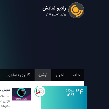
رادیو نمایش
پرنیان تخیل و تفکر
خانه
اخبار
آرشیو
گالری تصاویر
۲۴
مرداد
نمایش تو
۱۳۹۹
عطا سلام
نازنین د
مكنونات ق