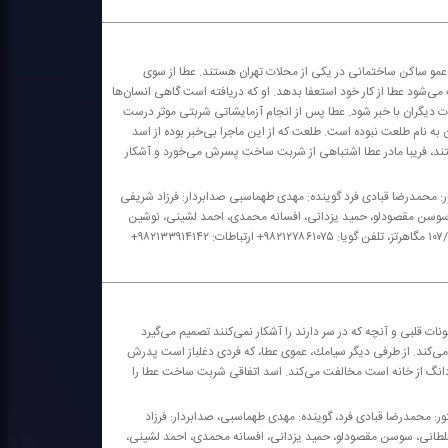
 عمو ساكن ساختمانی در یكی از محلات تهران هستند. عطا از سوی
‌شود عطا از كار خود استعفا بدهد. او كه دریافته است گاهی انسان‌ها
یات دیگران با خبر شود. عطا پس از انجام آزمایشاتی شربتی موثر درست
به نام طلعت نبوده است. طلعت كه از این ماجرا بی‌خبر بوده از اسد
ستند، فریبا مادر عطا اشتباهی از شربت ساخت پسرش می‌خورد و آشكار
ر: محمدرضا قبادی فرد گوینده: مهدی طهماسبی صدابردار: فرزاد شریفی
، سوسن مقصودلو، حمید یزدانی، افسانه محمدی، احمد لشینی، نوشین
حسن زاده، نازنین مهیمنی، سهیلا تیراوی، مینو جبارزاده، محمدرضا قلم بر رادیو نمایش؛ موج اف ام ردیف ۱۰۷/۵ مگاهرتز، تلفن گویا: ۹۸۲۱۲۷۸۶۱۰۷۵+ ارتباطات: ۹۸۲۱۳۳۹۱۴۱۴۲+
ت قلبی و آنچه كه در سر دارند را آشكار نمی‌كنند تصمیم می‌گیرد
می‌كند. از طرفی دیگر سیامك، عموی عطا، كه فردی دغلباز است پدرش
 دانگ از خانه است مخالفت می‌كند. اسد اتفاقی شربت ساخت عطا را
ور: محمدرضا قبادی فرد، گوینده: مهدی طهماسبی، صدابردار: فرزاد
 سلطانی، سوسن مقصودلو، حمید یزدانی، افسانه محمدی، احمد لشینی،