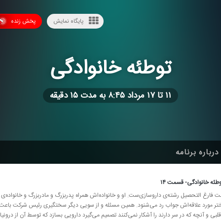
پایگاه نمایش
پخش زنده
توطئه خانوادگی
۱۱ تا ۱۷ مرداد ۸:۴۵ به مدت ۱۵ دقیقه
درباره برنامه
طئه خانوادگی- قسمت ۱۴
ت فارغ التحصیل رشته‌ی داروسازی‌ست. او و خانواده‌اش همراه پدربزرگ و مادربزرگ و خانواده‌ی
ختر مورد علاقه‌اش جواب رد می‌شنود. همین مسئله و از سویی دیگر سختگیری رئیس شركت باعث می
لبی و آنچه كه در سر دارند را آشكار نمی‌كنند تصمیم می‌گیرد دارویی بسازد كه توسط آن از درون