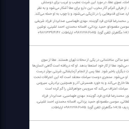
 سیامك، عموی عطا، در مورد این شربت عجیب و غریب برای دوستش
 طرفی كم‌كم آثار مخرب این دارو برای عطا آشكار می‌شود و به نظر
د صدای قدم‌هایی را در تاریكی می‌شنود و با چوب به او حمله می‌كند.
ر: محمدرضا قبادی فرد گوینده: مهدی طهماسبی صدابردار: فرزاد شریفی
، سوسن مقصودلو، حمید یزدانی، افسانه محمدی، احمد لشینی، نوشین
حسن زاده، نازنین مهیمنی، سهیلا تیراوی، مینو جبارزاده، محمدرضا قلم بر رادیو نمایش؛ موج اف ام ردیف ۱۰۷/۵ مگاهرتز، تلفن گویا: ۹۸۲۱۲۷۸۶۱۰۷۵+ ارتباطات: ۹۸۲۱۳۳۹۱۴۱۴۲+
 عمو ساكن ساختمانی در یكی از محلات تهران هستند. عطا از سوی
‌شود عطا از كار خود استعفا بدهد. او كه دریافته است گاهی انسان‌ها
یات دیگران باخبر شود. عطا پس از انجام آزمایشاتی شربتی موثر درست
شم او می‌شود. سنجری دوست سیامك معتقد است كه این اعترافات تحت
ه عطا خارج می‌كند و به خورد همسرش آذر و همچنین برادرش، سیروس
د سیامك اعتراف می‌كند كه سرویس جواهراتش را گم كرده است
ور: محمدرضا قبادی فرد، گوینده: مهدی طهماسبی، صدابردار: فرزاد
 سلطانی، سوسن مقصودلو، حمید یزدانی، افسانه محمدی، احمد لشینی،
نوشین حسن زاده، نازنین مهیمنی، سهیلا تیراوی، مینو جبارزاده، محمدرضا قلم بر رادیو نمایش؛ موج اف ام ردیف ۱۰۷/۵ مگاهرتز، تلفن گویا: ۹۸۲۱۲۷۸۶۱۰۷۵+ ارتباطات: