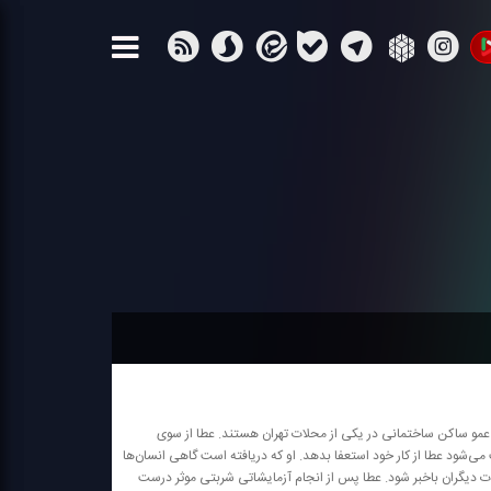
 عمو ساكن ساختمانی در یكی از محلات تهران هستند. عطا از سوی
‌شود عطا از كار خود استعفا بدهد. او كه دریافته است گاهی انسان‌ها
یات دیگران باخبر شود. عطا پس از انجام آزمایشاتی شربتی موثر درست