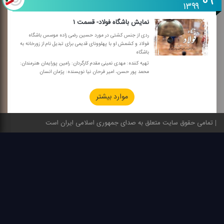
۰۹
۱۳۹۹
نمایش باشگاه فولاد- قسمت ۱
ردی از جنس كشتی در مورد حسین رضی زاده موسس باشگاه
فولاد و كشمش او با پهلوونای قدیمی برای تبدیل نام از زورخانه به
باشگاه
تهیه كننده: مهدی نمینی مقدم كارگردان: رامین پورایمان هنرمندان:
محمد پور حسن، امیر فرحان نیا نویسنده: پژمان انسان
موارد بیشتر
تمامی حقوق سایت متعلق به صدای جمهوری اسلامی ایران است