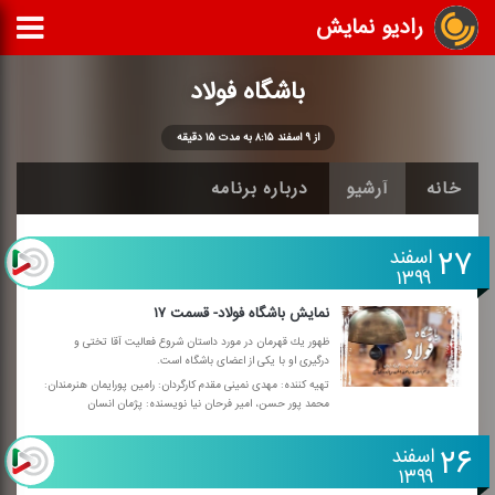
رادیو نمایش
باشگاه فولاد
از ۹ اسفند ۸:۱۵ به مدت ۱۵ دقیقه
خانه
آرشیو
درباره برنامه
۲۷
اسفند
۱۳۹۹
نمایش باشگاه فولاد- قسمت ۱۷
ظهور یك قهرمان در مورد داستان شروع فعالیت آقا تختی و
درگیری او با یكی از اعضای باشگاه است.
تهیه كننده: مهدی نمینی مقدم كارگردان: رامین پورایمان هنرمندان:
محمد پور حسن، امیر فرحان نیا نویسنده: پژمان انسان
۲۶
اسفند
۱۳۹۹