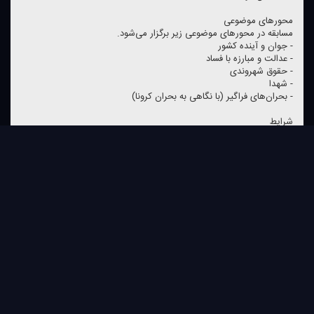
محورهای موضوعی
مسابقه در محورهای موضوعی زیر برگزار می‌شود.
- جوان و آینده كشور
- عدالت و مبارزه با فساد
- حقوق شهروندی
- شهدا
- بحران‌های فراگیر (با نگاهی به بحران كرونا)
شرایط
آثار ارسالی باید دارای شرایط زیر باشند:
شرایط عمومی
1- ضوابط و چارچوب های پخش رادیویی در سازمان صداوسیما مورد توجه
باشد
2- توجه به حفظ و صیانت از زبان فارسی
3- نمایشنامه با قلم BNazanin ، اندازه قلم 14 و فاصله سطور 1.2 تایپ
شود
4- نمایشنامه باید با فرمت doc. docx. ارسال شود
5- اقتباس از آثار مكتوب با ذكر منبع بلامانع است.
شرایط اختصاصی
- نمایشنامه‌های بلند تك قسمتی برای 30 تا 45 دقیقه اجرا تنظیم شود
(حدود 10 تا 15 صفحه )
- نمایشنامه‌های سریالی برای 5 تا 7 قسمت 20 دقیقه ای تنظیم شود(هر
قسمت حدود 7 صفحه)
- نمایشنامه‌های كوتاه برای تك قسمت 5 دقیقه‌ای تنظیم شود (حداكثر 3