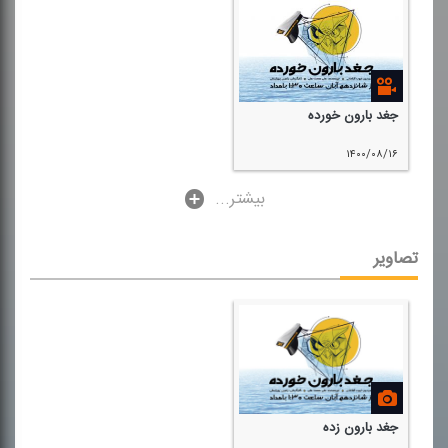
جغد بارون خورده
۱۴۰۰/۰۸/۱۶
...بیشتر
تصاویر
جغد بارون زده