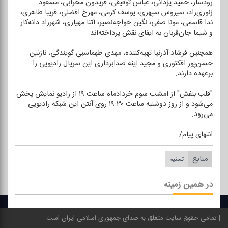
رودساز، حمید یزدانی، عباس توفیقی، فریدون محرابی، مسعود
زنوزی‌راد، سیروس سپهری، یوسف كرمی، مهرخ افضلی، فریبا طاهری،
ندا قاسمی، مونا صفی، نگین خواجه‌نصیر، آتنا مهیاری، شهرزاد دانه‌كار
و شیما جان‌قربان به ایفای نقش پرداخته‌اند.
همچنین فرشاد آذرنیا تهیه‌كننده، مهدی طهماسبی گویندگی، نازنین
حسن‌پور افكتوری و مجید آینه صدابرداری این سریال رادیویی را
برعهده دارند.
"قلب بنفش" از امشب سوم خردادماه ساعت ۱۹ از رادیو نمایش پخش
می‌شود و از روز دوشنبه ساعت ۱۹:۳۰ روی آنتن این شبكه رادیویی
می‌رود.
انتهای پیام/
منابع
تسنیم
در همین زمینه
تمامی حقوق سایت متعلق به صدای جمهوری اسلامی ایران است