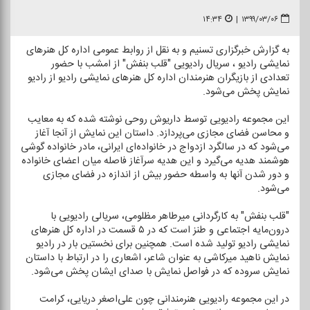
۱۴:۳۴
|
۱۳۹۹/۰۳/۰۶
به گزارش خبرگزاری تسنیم و به نقل از روابط عمومی اداره كل هنرهای
نمایشی رادیو ، سریال رادیویی "قلب بنفش" از امشب با حضور
تعدادی از بازیگران هنرمندان اداره كل هنرهای نمایشی رادیو از رادیو
نمایش پخش می‌شود.
این مجموعه رادیویی توسط داریوش روحی نوشته شده كه به معایب
و محاسن فضای مجازی می‌پردازد. داستان این نمایش از آنجا آغاز
می‌شود كه در سالگرد ازدواج در خانواده‌ای ایرانی، مادر خانواده گوشی
هوشمند هدیه می‌گیرد و این هدیه سرآغاز فاصله میان اعضای خانواده
و دور شدن آنها به واسطه حضور بیش از اندازه در فضای مجازی
می‌شود.
"قلب بنفش" به كارگردانی میرطاهر مظلومی، سریالی رادیویی با
درون‌مایه اجتماعی و طنز است كه در ۵ قسمت در اداره كل هنرهای
نمایشی رادیو تولید شده است. همچنین برای نخستین بار در رادیو
نمایش ناهید میركاشی به عنوان شاعر، اشعاری را در ارتباط با داستان
نمایش سروده كه در فواصل نمایش با صدای ایشان پخش می‌شود.
در این مجموعه رادیویی هنرمندانی چون علی‌اصغر دریایی، كرامت