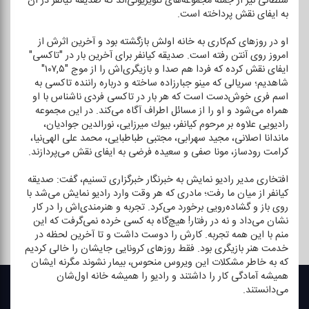
سلطانی نیز از جمله مجموعه‌های تلویزیونی‌اند كه صدیقه كیانفر در آن
به ایفای نقش پرداخته است.
او در روزهای كم‌كاری به خانه اولش بازگشته بود و آخرین اثرش از
امروز روی آنتن رفته است. صدیقه كیانفر برای آخرین بار در "تاكسی"
ایفای نقش كرده كه فردا هم صدا و بازیگری‌اش را از موج "۱۰۷,۵"
شاهدیم؛ سریالی كه مینو جبارزاده ساخته و درباره راننده تاكسی به
اسم فری خوش‌دست است كه هر بار در تاكسی فردی ناشناس با او
همراه می‌شود و او را از مسائل اطراف آگاه می‌كند. در این مجموعه
رادیویی علاوه بر مرحوم كیانفر، بیوك میرزایی، نورالدین جوادیان،
ماندانا اصلانی، مجید سهرابی، مجتبی طباطبایی، محمد علی الهی‌نیا،
كرامت رودساز، مونا صفی و سعیده فرضی به ایفای نقش می‌پردازند.
افتخاری مدیر رادیو نمایش به خبرنگار خبرگزاری تسنیم، گفت: صدیقه
كیانفر از میان ما رفت؛ مادری كه هر وقت وارد رادیو نمایش می‌شد با
روی باز و گشاده‌رویی برخورد می‌كرد. تجربه و هنرمندی‌اش را در كار
نشان می‌داد و نه در رفتار! هیچ‌گاه به كسی خرده نمی‌گرفت كه این
منم با این همه تجربه. كارش را دوست داشت و تا آخرین لحظه در
خدمت هنر بازیگری بود. فقط روزهای كرونایی جایشان را خالی كردیم
كه به خاطر مشكلات این ویروس منحوس، بیمار نشوند مگرنه ایشان
همیشه آمادگی كار را داشتند و رادیو را همیشه خانه‌ اول‌شان
می‌دانستند.