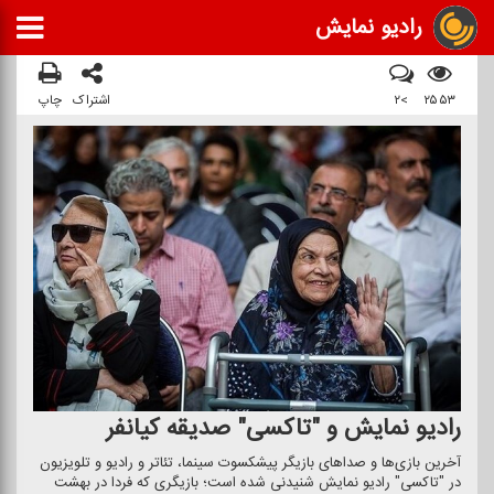
رادیو نمایش
۲۵۵۳
>۲
اشتراک
چاپ
رادیو نمایش و "تاكسی" صدیقه كیانفر
آخرین بازی‌ها و صداهای بازیگر پیشكسوت سینما، تئاتر و رادیو و تلویزیون
در "تاكسی" رادیو نمایش شنیدنی شده است؛ بازیگری كه فردا در بهشت