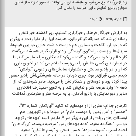
زهرا(س) تشییع می‌شود و علاقه‌مندان می‌توانند به صورت زنده از فضای
مجازی رادیو نمایش، این مراسم را دنبال كنن
۱۵:۰۱
|
۱۳۹۹/۰۳/۰۶
به گزارش خبرنگار فرهنگی خبرگزاری تسنیم، روز گذشته خبر تلخی
رسانه‌ای شد كه صدیقه كیانفر بانوی هنرمند ایران از دنیا رفت. بازیگری
كه در دوران نقاهت و بیماری هم دوست داشت جلوی دوربین فیلم‌ها،
سریال‌ها و پشتِ بولندگوی گویندگی رادیو قرار بگیرد. همیشه می‌گفت
كار حالم را خوب می‌كند و گلایه می‌كرد كه بیكاری مرا بیمار می‌كند. یا
در بیمارستان كسی حالش را نمی‌پرسید! یادم می‌آید در آخرین باری
كه او را در رادیو نمایش و جشنواره نمایش‌های رادیویی "نوایش"
دیدم خیلی قبراق‌تر بود؛ چون دوباره در خانه همیشگی‌اش رادیو حضور
پیدا كرده بود و دوستان و همكارانش را می‌دید. مادرِ هنرمندی كه از
دهه ۳۰ وارد عرصه هنر و نمایش شد و به تعبیرِ حمیدرضا افتخاری
مدیر رادیو نمایش با رادیو آبادان،‌ پا به عرصه هنر و هنرمندی گذاشت.
كارهای جذابِ هنری از او دیده‌ایم كه شاید "آپارتمان شماره ۱۳"،
"همسر" و "من زمین را دوست دارم" در سینما و در تلویزیون هم
نوستالژی‌های زیادی از این بازیگر سراغ داریم. البته "بچه‌های كوچه
دوستی" هنگامه مفید، "همه بچه‌های من" مرضیه برومند، "بی‌گناهان"
احمد امینی، "میوه ممنوعه" حسن فتحی و "رسم عاشقی" سعید