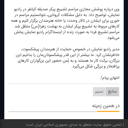
وی درباره پوشش مجازی مراسم تشییع پیكر صدیقه كیانفر در رادیو
نمایش، توضیح داد: به دلیل مشكلات كرونایی، نتوانستیم مراسم در
خوری برای ایشان در تالار وحدت یا خانه هنرمندان برگزار كنیم و همه
كارهای مربوط به تشییع پیكر ایشان به بهشت زهرا(س) منتقل شد.
مراسم تشییع فردا به صورت زنده از اینستاگرام رادیو نمایش پخش
می‌شود.
مدیر رادیو نمایش در خصوص حمایت از هنرمندان پیشكسوت،
خاطرنشان كرد: ما بیشتر از این قدر پیشكسوتان‌مان را بدانیم این
بزرگان، بركت كار ما هستند و به یُمن حضور این بزرگواران كارهای
پرافتخار و بزرگی شكل می‌گیرد.
انتهای پیام/
منابع
تسنیم
در همین زمینه
تمامی حقوق سایت متعلق به صدای جمهوری اسلامی ایران است