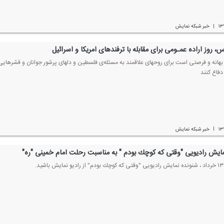
۱۳
خبر شبكه نمایش
|
، روز اراده عمـومی برای مقابله با ترفندهای امریكا و اسرائیل
هانه‌ و فرصتی است برای روحهای علاقمند به مسئله‌ی فلسطین و دلهای پرشور جوانان و قشرهایی ا
فاع كنند
۱۳
خبر شبكه نمایش
|
یش رادیویی "وقتی كه كوچك بودم " به مناسبت رحلت امام خمینی "ره"
د.