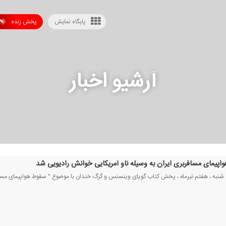
پایگاه نمایش
پخش زنده
آرشیو اخبار
اپیمای مسافربری ایران به وسیله ناو آمریكایی خوانش رادیویی شد
ج شنبه ، هفتم تیرماه ، پخش كتاب گویای وینسنس و گرگ خندان با موضوع " سقوط هواپیمای مسافرب