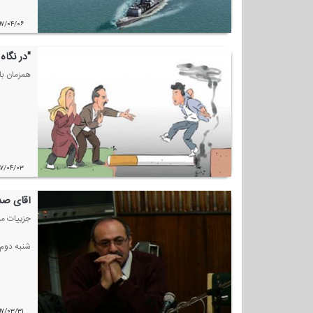
۹۷/۰۴/۰۶
"در نگاه
همزمان با
۹۷/۰۴/۰۳
آقای صد
جزییات م
شنبه دوم 
۹۷/۰۳/۳۱