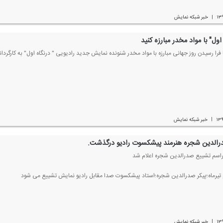
۱۳
خبر شبكه نمایش
|
 اول" با مواد مخدر مبارزه كنید
 فرا رسیدن روز جهانی مبارزه با مواد مخدر شنونده نمایش جدید رادیویی " درنگاه اول" به كارگردا
۱۳
خبر شبكه نمایش
|
رالدین شجره هنرمند پیشكسوت رادیو درگذشت.
راسم تشییع صدرالدین شجره اعلام شد
تیرماه؛پیكر صدرالدین شجره؛استاد پیشكسوت صدا مقابل رادیو‌ نمایش تشییع می شود
۱۳
خبر شبكه نمایش
|