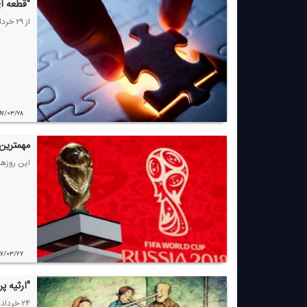
"قطعه ای
از ۲۹ خرداد ماه، شنونده سریال رادیویی "قطعه ای از یك پازل" به كارگردانی : مهدی نمینی مقدم از رادیو نمایش باشید.
۹۷/۰۳/۲۸
مهمترین 
این روزها رادیو نمایش با
۹۷/۰۳/۲۷
"ارثیه پ
۲۴ خرداد ماه ، شنونده نمایش رادیویی " ارثیه پردردسر" به كارگردانی مهین فردنوا از رادیو نمایش باشید.