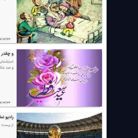
۷/۰۳/۲۳
و چقدر س
استشمام ع
و صد شكر
۷/۰۳/۲۳
رادیو نمایش با پخش
از بیست و دوم خرداد ماه ، مجمو