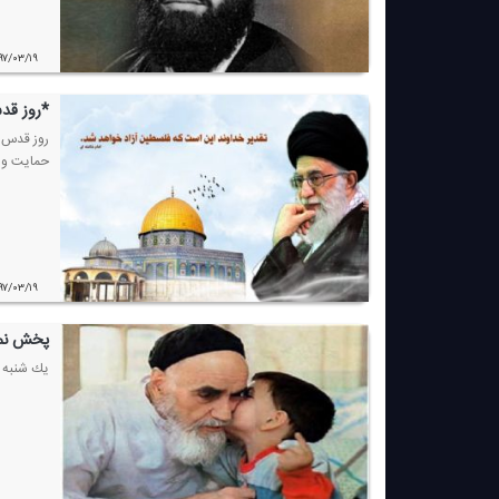
۹۷/۰۳/۱۹
*روز قدس
روز قدس ب
حمایت و د
۹۷/۰۳/۱۹
پخش نما
یك شنبه ۱۳ خرداد ، شنونده نمایش رادیویی "وقتی كه كوچك بودم" از رادیو نمایش باشی