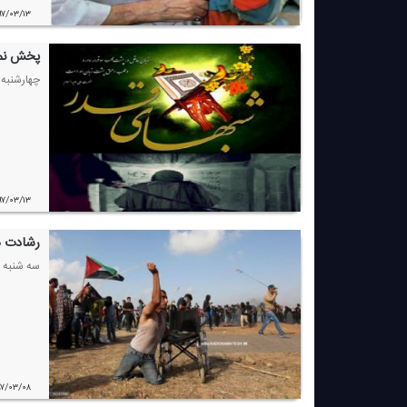
۹۷/۰۳/۱۳
پخش نما
چهارشنبه ، ۱۶ خرداد ماه ، شنونده نمایش رادیویی " مقصد،عشق "به كارگردانی : حمید منوچهری از ر
۹۷/۰۳/۱۳
رشادت ه
سه شنبه ،
۹۷/۰۳/۰۸